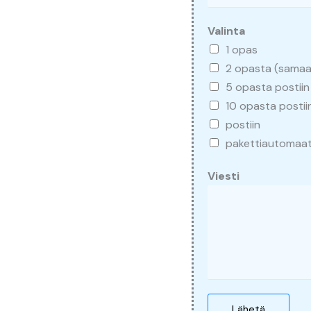
Valinta
1 opas
2 opasta (samaa
5 opasta postiin
10 opasta postii
postiin
pakettiautomaat
Viesti
Lähetä