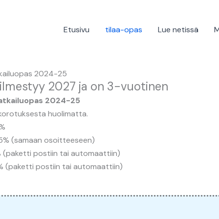
Etusivu
tilaa-opas
Lue netissä
M
kailuopas 2024-25
ilmestyy 2027 ja on 3-vuotinen
atkailuopas 2024-25
 korotuksesta huolimatta.
5%
5,5% (samaan osoitteeseen)
% (paketti postiin tai automaattiin)
5% (paketti postiin tai automaattiin)