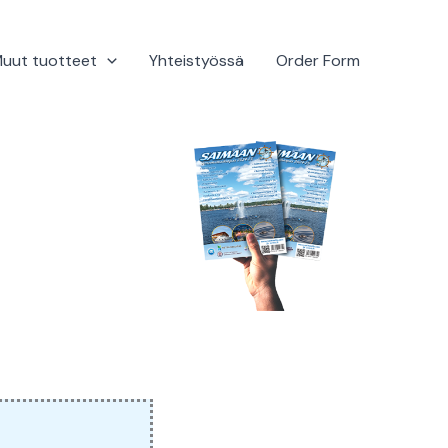
uut tuotteet
Yhteistyössä
Order Form