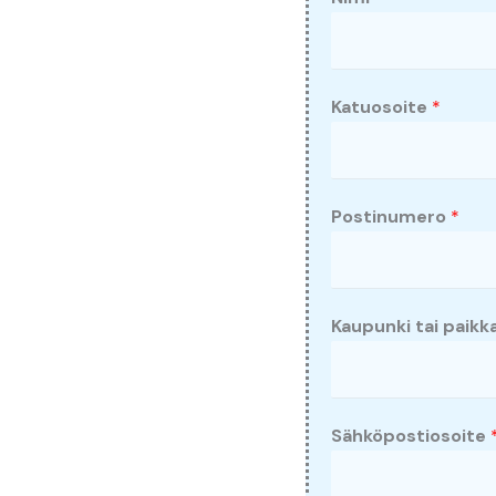
Katuosoite
*
Postinumero
*
Kaupunki tai paik
Sähköpostiosoite