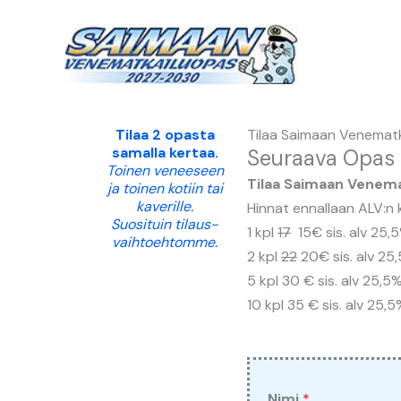
Siirry
sisältöön
Tilaa 2 opasta
Tilaa Saimaan Venemat
samalla kertaa.
Seuraava Opas 
Toinen veneeseen
Tilaa Saimaan Venem
ja toinen kotiin tai
kaverille.
Hinnat ennallaan ALV:n
Suosituin tilaus-
1 kpl
17
15€ sis. alv 25,
vaihtoehtomme.
2 kpl
22
20€ sis. alv 2
5 kpl 30 € sis. alv 25,5
10 kpl 35 € sis. alv 25,
Nimi
*