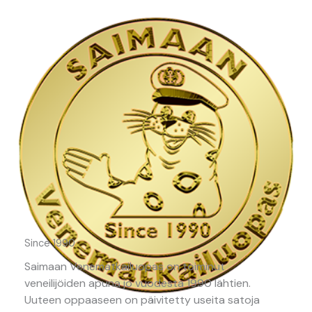
Since 1990
Saimaan Venematkailuopas on toiminut
veneilijöiden apuna jo vuodesta 1990 lähtien.
Uuteen oppaaseen on päivitetty useita satoja