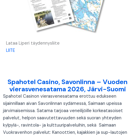
Lataa Liperi täydennysliite
LIITE
Spahotel Casino, Savonlinna – Vuoden
vierasvenesatama 2026, Järvi-Suomi
Spahotel Casinon vierasvenesatama erottuu edukseen
sijainnillaan aivan Savonlinnan sydämessä, Saimaan upeissa
järvimaisemissa. Satama tarjoaa veneilijöille korkeatasoiset
palvelut, helpon saavutettavuuden sekä suoran yhteyden
kylpylä-, ravintola- ja kulttuuripalveluihin, sekä Saimaan
Vuokravenhon palvelut: Kanoottien, kajakkien ja sup-lautojen