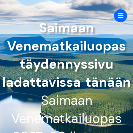
Siirry
sisältöön
Saimaan
Venematkailuopas
täydennyssivu
ladattavissa tänään
Saimaan
Venematkailuopas